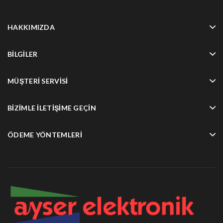
HAKKIMIZDA
BILGILER
MÜŞTERI SERVISI
BIZIMLE İLETIŞIME GEÇIN
ÖDEME YÖNTEMLERI