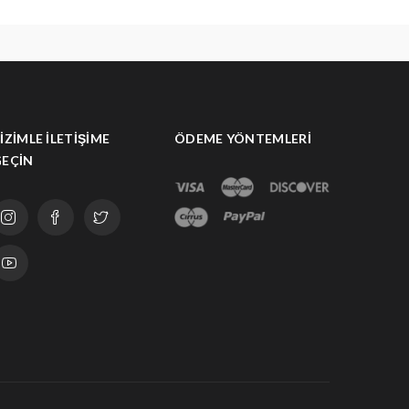
IZIMLE İLETIŞIME
ÖDEME YÖNTEMLERI
GEÇIN