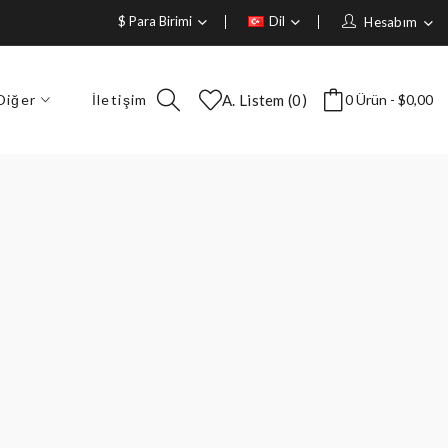
$
Para Birimi
Dil
Hesabım
Diğer
İletişim
A. Listem (0)
0 Ürün - $0,00