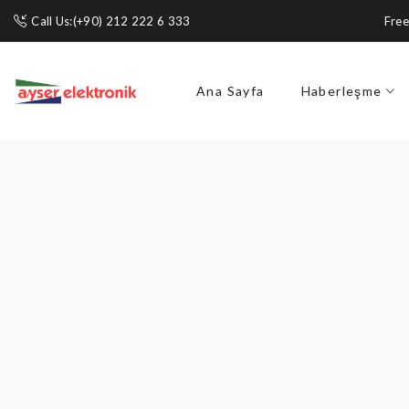
Call Us:(+90) 212 222 6 333
Free
Ana Sayfa
Haberleşme