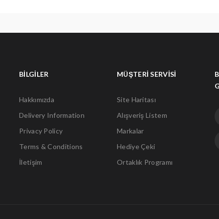
BILGILER
MÜŞTERI SERVISI
B
Hakkımızda
Site Haritası
Delivery Information
Alışveriş Listem
Privacy Policy
Markalar
Terms & Conditions
Hediye Çeki
İletişim
Ortaklık Programı