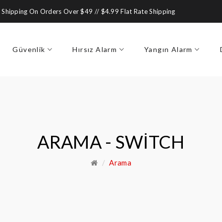
 Shipping On Orders Over $49 // $4.99 Flat Rate Shipping
Güvenlik
Hırsız Alarm
Yangın Alarm
ARAMA - SWITCH
Arama