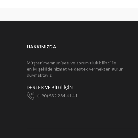
HAKKIMIZDA
Müşteri memnuniyeti ve sorumluluk bilinci ile
en iyi şekilde hizmet ve destek vermekten gurur
duymaktayız.
DESTEK VE BİLGİ İÇİN
(+90) 532 284 41 41